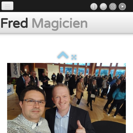
Accueil
Fred
Magicien
Préface
Prestations
Album
Presse
Contact