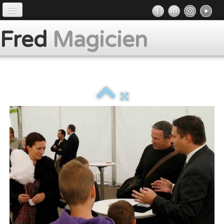
Accueil
Fred
Magicien
Préface
Prestations
Album
Presse
Contact