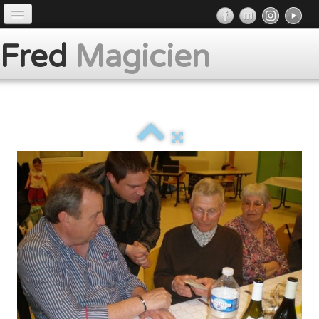
Accueil
Fred
Magicien
Préface
Prestations
Album
Presse
Contact