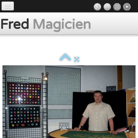
Accueil
Fred
Magicien
Préface
Prestations
Album
Presse
Contact