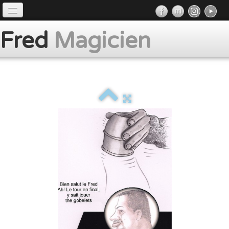
Accueil
Fred
Magicien
Préface
Prestations
Album
Presse
Contact