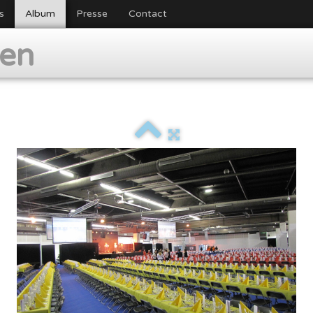
s
Album
Presse
Contact
ien