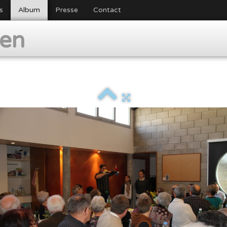
s
Album
Presse
Contact
ien