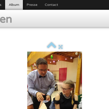
s
Album
Presse
Contact
ien