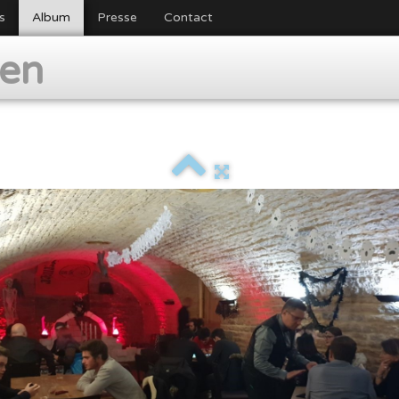
s
Album
Presse
Contact
ien