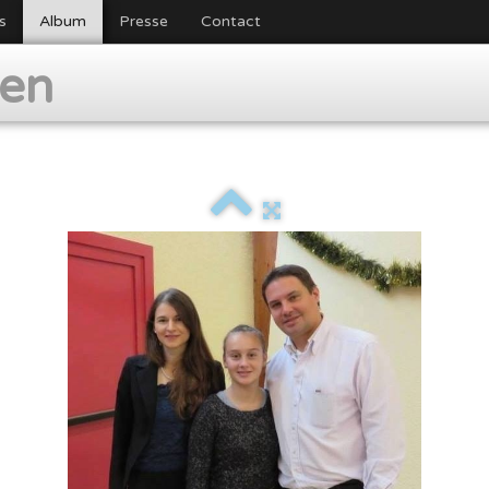
s
Album
Presse
Contact
ien