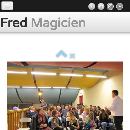
Accueil
Fred
Magicien
Préface
Prestations
Album
Presse
Contact