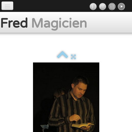
Accueil
Fred
Magicien
Préface
Prestations
Album
Presse
Contact