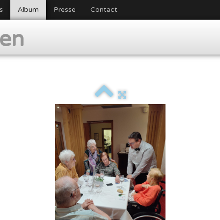
s
Album
Presse
Contact
ien