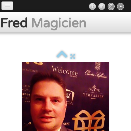
Accueil
Fred
Magicien
Préface
Prestations
Album
Presse
Contact