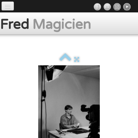
Accueil
Fred
Magicien
Préface
Prestations
Album
Presse
Contact