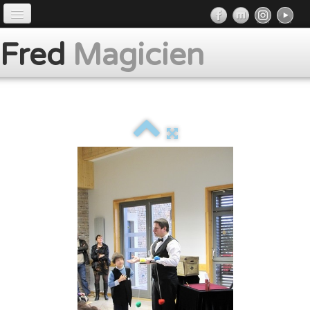
Accueil
Fred
Magicien
Préface
Prestations
Album
Presse
Contact