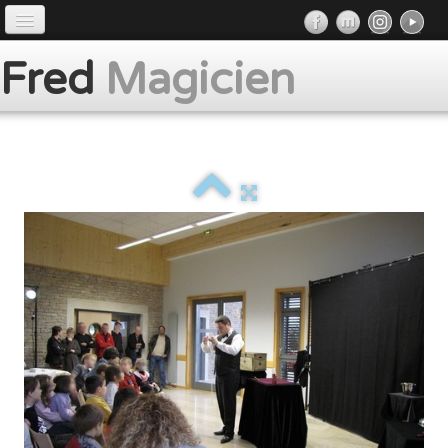
Accueil
Fred
Magicien
Préface
Prestations
Album
Presse
Contact