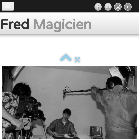
Accueil
Fred
Magicien
Préface
Prestations
Album
Presse
Contact