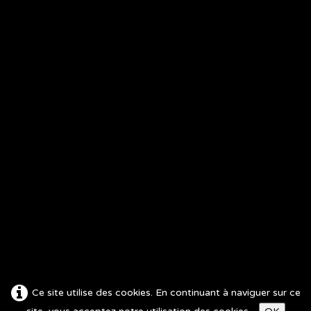
Copyright 2026 © fred-magie.com Tous droits réservés.
Mentions légales
Contact
Fred - Magicien
21800 Neuilly-Crimolois
06 88 34 84 31
contact@fred-magie.com
Accès privé
Spectateur
Magicien
Coulisses
Réseaux sociaux
Facebook
Instagram
Ce site utilise des cookies. En continuant à naviguer sur ce
YouTube