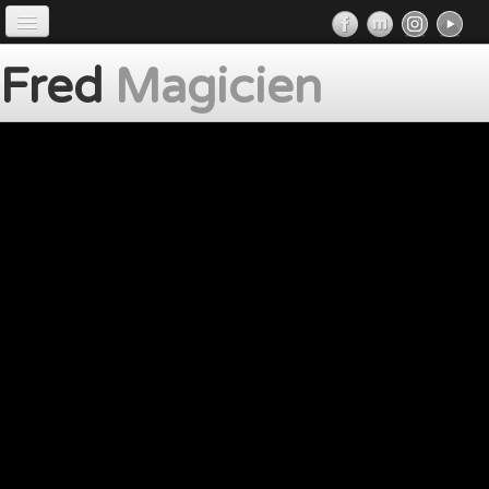
4 / 128
Accueil
Fred
Magicien
Préface
Prestations
Album
Album photos
Presse
Contact