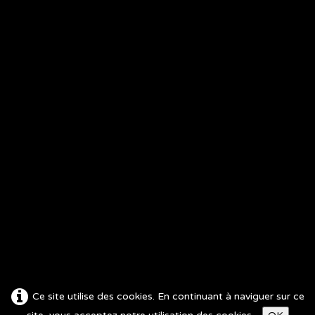
Copyright 2026 © fred-magie.com Tous droits réservés.
Mentions légales
Contact
Fred - Magicien
21800 Neuilly-Crimolois
06 88 34 84 31
contact@fred-magie.com
Accès privé
Spectateur
Magicien
Coulisses
Réseaux sociaux
Facebook
Instagram
Ce site utilise des cookies. En continuant à naviguer sur ce
YouTube