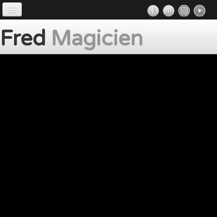
50 / 128
Accueil
Fred
Magicien
Préface
Prestations
Album
Album photos
Presse
Contact